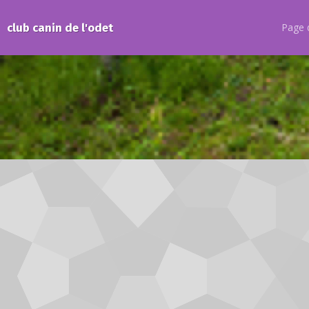
club canin de l'odet
Page d