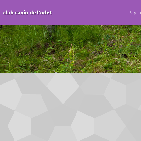
club canin de l'odet
Page d