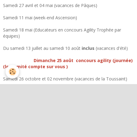
Samedi 27 avril et 04 mai (vacances de Pâques)
Samedi 11 mai (week-end Ascension)
Samedi 18 mai (Educateurs en concours Agility Trophée par
équipes)
Du samedi 13 juillet au samedi 10 août
inclus
(vacances d'été)
Dimanche 25 août concours agility (journée)
(le comité compte sur vous )
Samedi 26 octobre et 02 novembre (vacances de la Toussaint)
Samedi 21 et 28 décembre (vacances de Noël)
FERMETURES DU CLUB 2023 et dates à retenir
Samedi 04 février matinée de travail au
club à partir de 9 heures (le comité compte sur vous )
Samedi 18 février et samedi 25 février (vacances d'hiver)