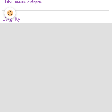
Informations pratiques
L'Agility
Agility
L'équipe d'agility
Nos concours 2026
Jean
Jean
Interactif
Quiz
Agenda