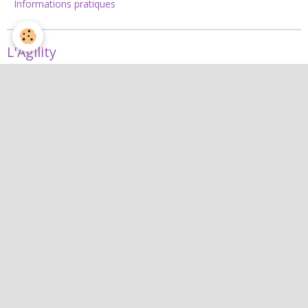
Informations pratiques
L'Agility
Agility
L'équipe d'agility
Nos concours 2026
Jean
Jean
Interactif
Quiz
Agenda