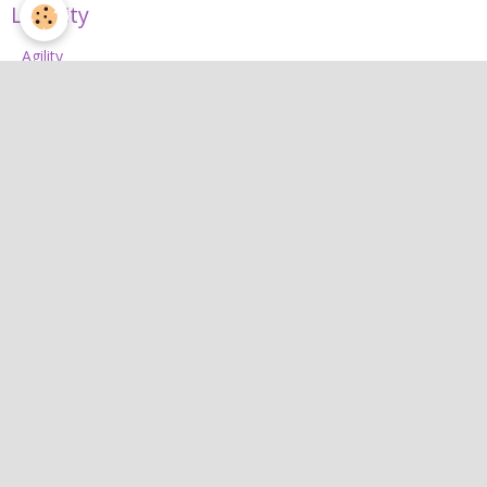
L'Agility
Agility
L'équipe d'agility
Nos concours 2026
Jean
Jean
Interactif
Quiz
Agenda
Contact
Albums photos