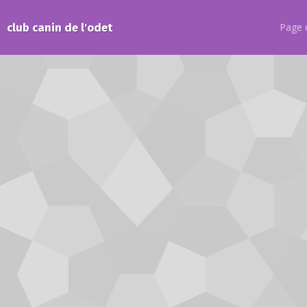
club canin de l'odet
Page d