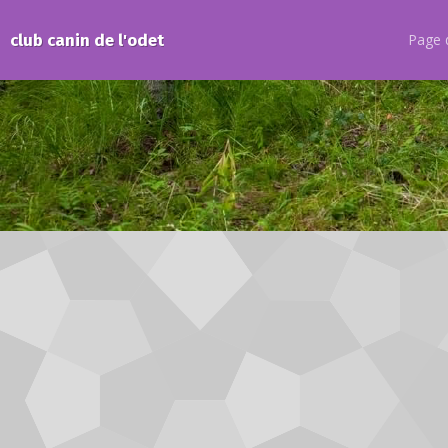
club canin de l'odet
Page d