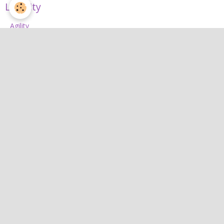
L'Agility
Agility
L'équipe d'agility
Nos concours 2026
Jean
Jean
Interactif
Quiz
Agenda
Contact
Albums photos