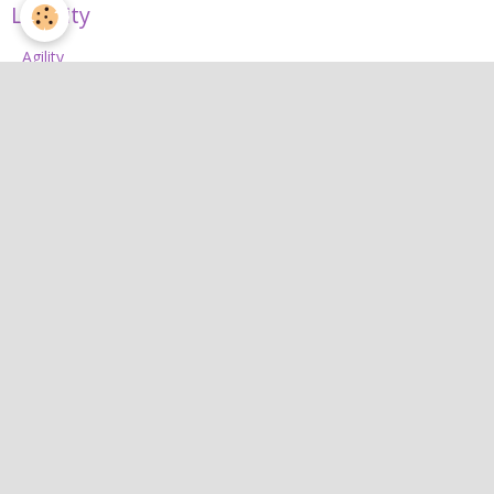
L'Agility
Agility
L'équipe d'agility
Nos concours 2026
Jean
Jean
Interactif
Quiz
Agenda
Contact
Albums photos