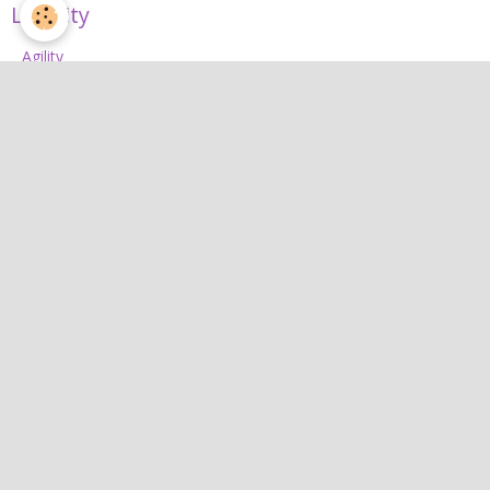
L'Agility
Agility
L'équipe d'agility
Nos concours 2026
Jean
Jean
Interactif
Quiz
Agenda
Contact
Albums photos