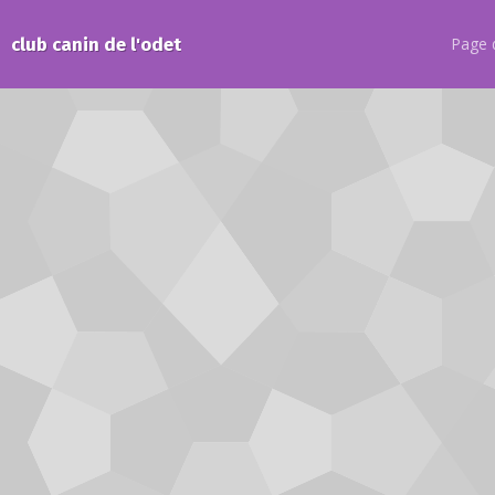
club canin de l'odet
Page d