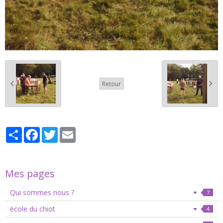
Retour
Partager
Facebook
Twitter
Email
Mes pages
Qui sommes nous ?
7
école du chiot
4