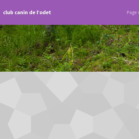
club canin de l'odet
Page d