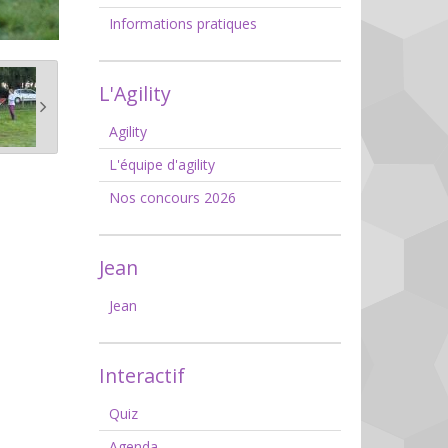
Informations pratiques
L'Agility
Agility
L'équipe d'agility
Nos concours 2026
Jean
Jean
Interactif
Quiz
Agenda