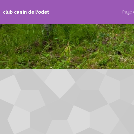
club canin de l'odet
Page d