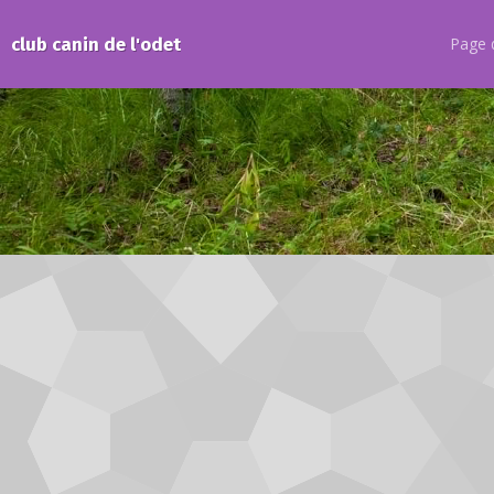
club canin de l'odet
Page d