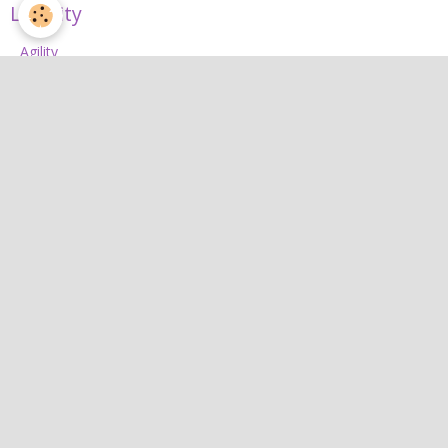
L'Agility
Agility
L'équipe d'agility
Nos concours 2026
Jean
Jean
Interactif
Quiz
Agenda
Contact
Albums photos