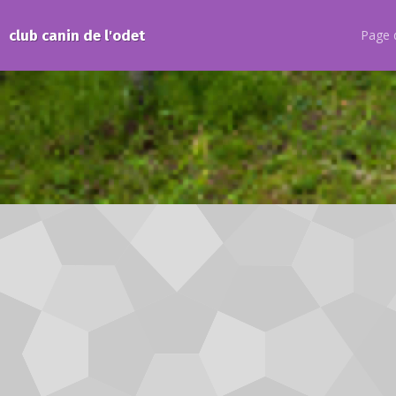
club canin de l'odet
Page d