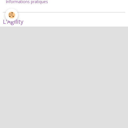
Informations pratiques
L'Agility
Agility
L'équipe d'agility
Nos concours 2026
Jean
Jean
Interactif
Quiz
Agenda