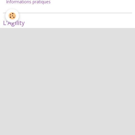
Informations pratiques
L'Agility
Agility
L'équipe d'agility
Nos concours 2026
Jean
Jean
Interactif
Quiz
Agenda