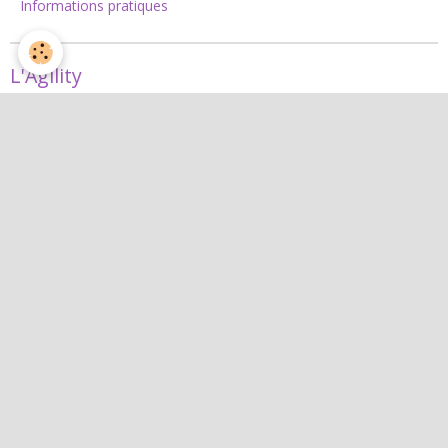
Informations pratiques
L'Agility
Agility
L'équipe d'agility
Nos concours 2026
Jean
Jean
Interactif
Quiz
Agenda