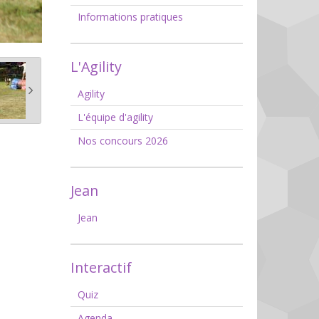
Informations pratiques
L'Agility
Agility
L'équipe d'agility
Nos concours 2026
Jean
Jean
Interactif
Quiz
Agenda