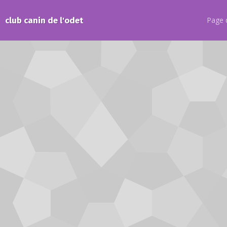
club canin de l'odet
Page d