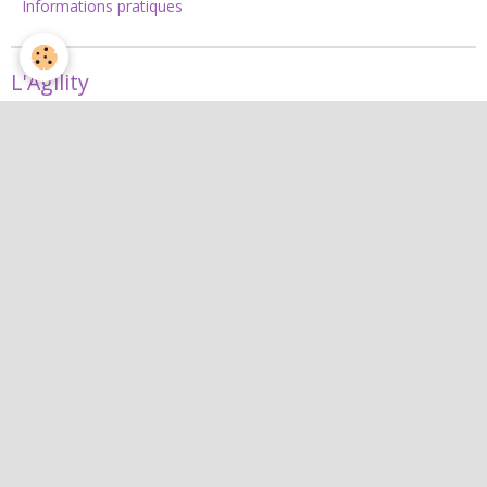
Informations pratiques
L'Agility
Agility
L'équipe d'agility
Nos concours 2026
Jean
Jean
Interactif
Quiz
Agenda