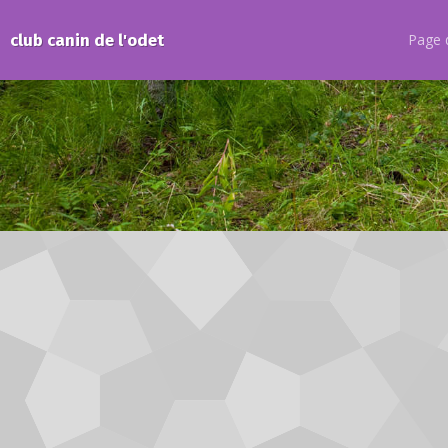
club canin de l'odet
Page d