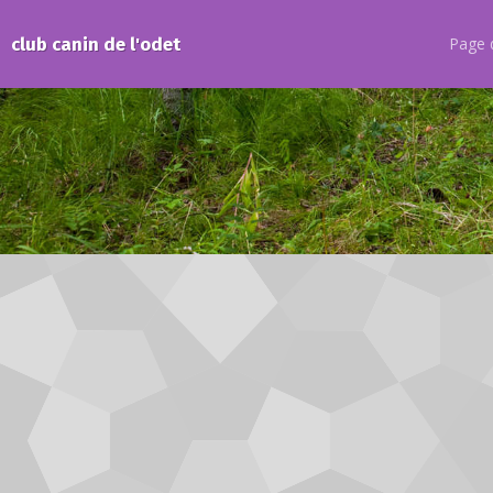
club canin de l'odet
Page d