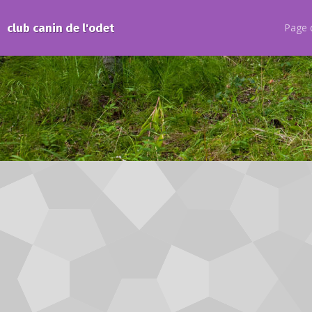
club canin de l'odet
Page d