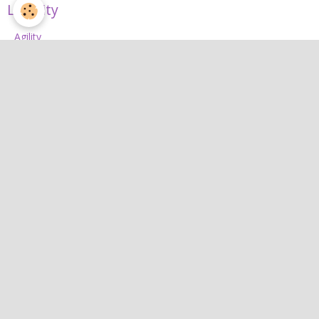
L'Agility
Agility
L'équipe d'agility
Nos concours 2026
Jean
Jean
Interactif
Quiz
Agenda
Contact
Albums photos