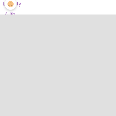
L'Agility
Agility
L'équipe d'agility
Nos concours 2026
Jean
Jean
Interactif
Quiz
Agenda
Contact
Albums photos