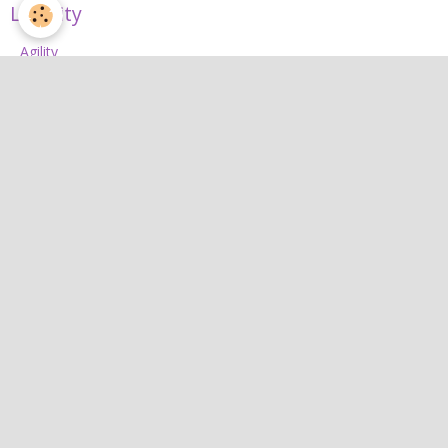
L'Agility
Agility
L'équipe d'agility
Nos concours 2026
Jean
Jean
Interactif
Quiz
Agenda
Contact
Albums photos