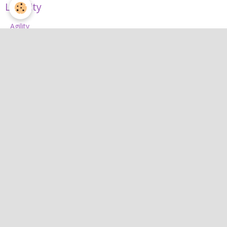
L'Agility
Agility
L'équipe d'agility
Nos concours 2026
Jean
Jean
Interactif
Quiz
Agenda
Contact
Albums photos