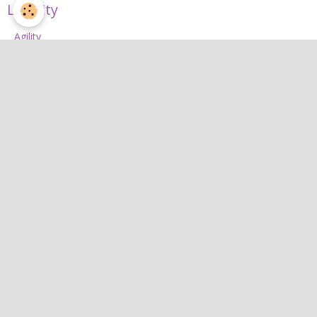
L'Agility
Agility
L'équipe d'agility
Nos concours 2026
Jean
Jean
Interactif
Quiz
Agenda
Contact
Albums photos