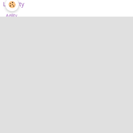
L'Agility
Agility
L'équipe d'agility
Nos concours 2026
Jean
Jean
Interactif
Quiz
Agenda
Contact
Albums photos