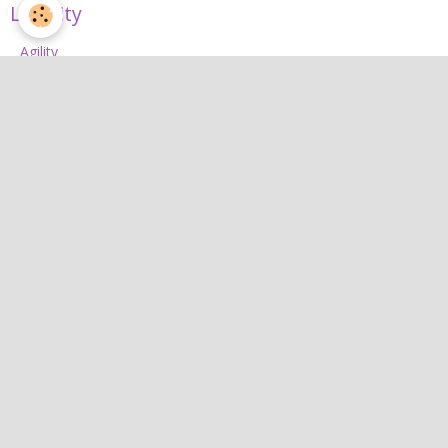
L'Agility
Agility
L'équipe d'agility
Nos concours 2026
Jean
Jean
Interactif
Quiz
Agenda
Contact
Albums photos