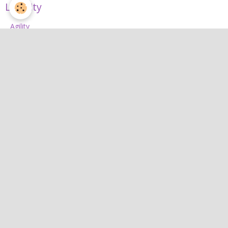
L'Agility
Agility
L'équipe d'agility
Nos concours 2026
Jean
Jean
Interactif
Quiz
Agenda
Contact
Albums photos