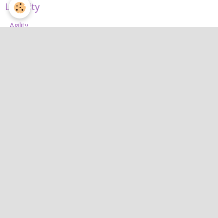
L'Agility
Agility
L'équipe d'agility
Nos concours 2026
Jean
Jean
Interactif
Quiz
Agenda
Contact
Albums photos