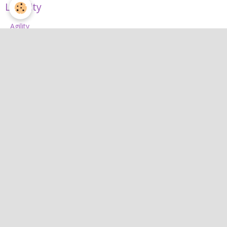
L'Agility
Agility
L'équipe d'agility
Nos concours 2026
Jean
Jean
Interactif
Quiz
Agenda
Contact
Albums photos