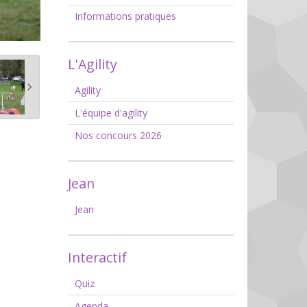
Informations pratiques
L'Agility
Agility
L'équipe d'agility
Nos concours 2026
Jean
Jean
Interactif
Quiz
Agenda