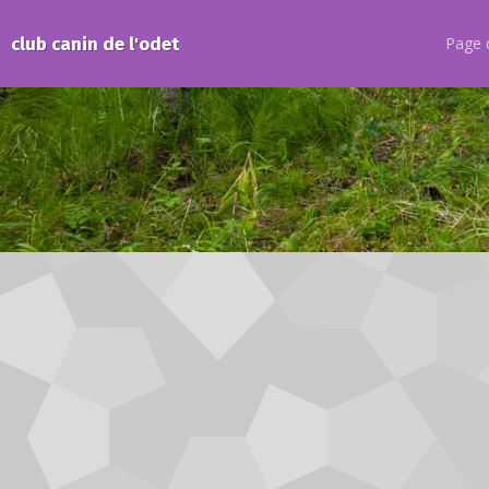
club canin de l'odet
Page d