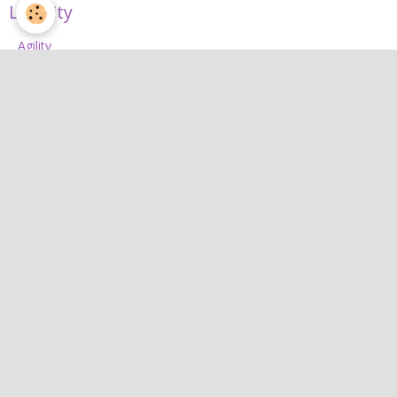
L'Agility
Agility
L'équipe d'agility
Nos concours 2026
Jean
Jean
Interactif
Quiz
Agenda
Contact
Albums photos