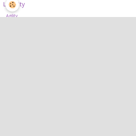
L'Agility
Agility
L'équipe d'agility
Nos concours 2026
Jean
Jean
Interactif
Quiz
Agenda
Contact
Albums photos