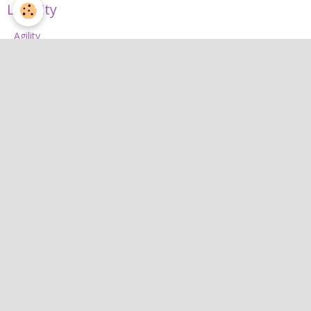
L'Agility
Agility
L'équipe d'agility
Nos concours 2026
Jean
Jean
Interactif
Quiz
Agenda
Contact
Albums photos