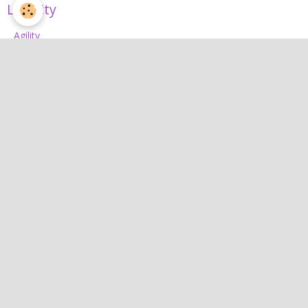
L'Agility
Agility
L'équipe d'agility
Nos concours 2026
Jean
Jean
Interactif
Quiz
Agenda
Contact
Albums photos