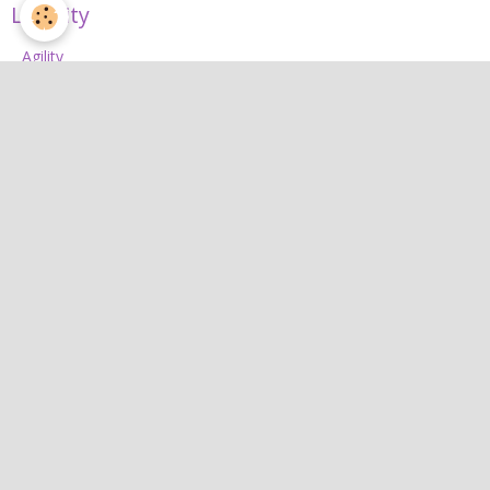
L'Agility
Agility
L'équipe d'agility
Nos concours 2026
Jean
Jean
Interactif
Quiz
Agenda
Contact
Albums photos