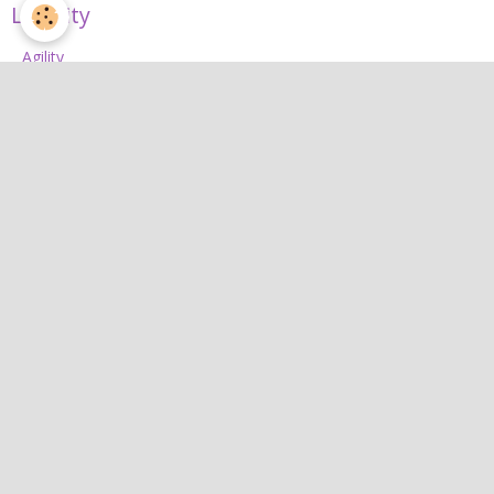
L'Agility
Agility
L'équipe d'agility
Nos concours 2026
Jean
Jean
Interactif
Quiz
Agenda
Contact
Albums photos